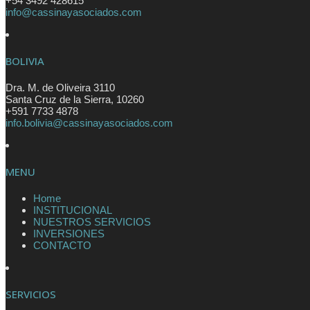
+54 3492 428615
info@cassinayasociados.com
BOLIVIA
Dra. M. de Oliveira 3110
Santa Cruz de la Sierra
,
10260
+591 7733 4878
info.bolivia@cassinayasociados.com
MENU
Home
INSTITUCIONAL
NUESTROS SERVICIOS
INVERSIONES
CONTACTO
SERVICIOS