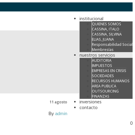
institucional
QUIENES SOMOS
CASSINA, ITALO
CASSINA, SILVINA
ELIAS, JUANA
Responsabilidad Social
Membresías
nuestros servicios
AUDITORIA
IMPUESTOS
EMPRESAS EN CRISIS
SOCIEDADES
RECURSOS HUMANOS
AREA PUBLICA
OUTSOURCING
FINANZAS
inversiones
11 agosto
contacto
By
admin
0