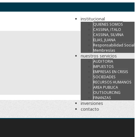
institucional
QUIENES SOMOS
CASSINA, ITALO
CASSINA, SILVINA
ELIAS, JUANA
Responsabilidad Social
Membresías
nuestros servicios
AUDITORIA
IMPUESTOS
EMPRESAS EN CRISIS
SOCIEDADES
RECURSOS HUMANOS
AREA PUBLICA
OUTSOURCING
FINANZAS
inversiones
contacto