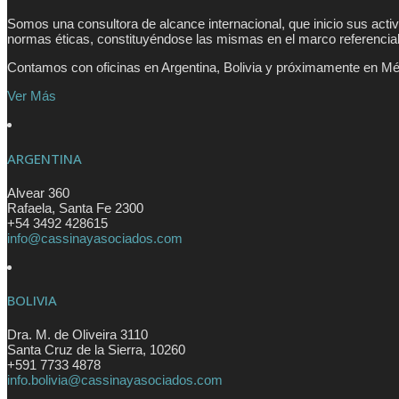
Somos una consultora de alcance internacional, que inicio sus acti
normas éticas, constituyéndose las mismas en el marco referencia
Contamos con oficinas en Argentina, Bolivia y próximamente en Mé
Ver Más
ARGENTINA
Alvear 360
Rafaela
,
Santa Fe
2300
+54 3492 428615
info@cassinayasociados.com
BOLIVIA
Dra. M. de Oliveira 3110
Santa Cruz de la Sierra
,
10260
+591 7733 4878
info.bolivia@cassinayasociados.com