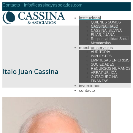
Contacto
info@cassinayasociados.com
institucional
QUIENES SOMOS
CASSINA, ITALO
CASSINA, SILVINA
ELIAS, JUANA
Responsabilidad Social
Membresías
nuestros servicios
AUDITORIA
IMPUESTOS
EMPRESAS EN CRISIS
SOCIEDADES
RECURSOS HUMANOS
Italo Juan Cassina
AREA PUBLICA
OUTSOURCING
FINANZAS
inversiones
contacto